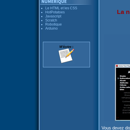
Le HTML et les CSS
La n
HotPotatoes
Javascript
Scratch
Robotique
Arduino
M'écrire :
Vous devez di